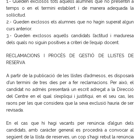
1.- Queden exclosos tots aquells alumnes que no presentin a
temps o en el termini establert i de manera adequada la
sol·licitud.
2.- Queden exclosos els alumnes que no hagin superat algun
curs anterior.
3.- Queden exclosos aquells candidats l’actitud i maduresa
dels quals no siguin positives a criteri de l’equip docent.
RECLAMACIONS I PROCÈS DE GESTIÓ DE LLISTES DE
RESERVA
A partir de la publicació de les llistes d’admesos, es disposarà
d’un termini de tres dies per a fer reclamacions. Per això, el
candidat no admès presentarà un escrit adreçat a la Direcció
del Centre en el qual s’expliqui i justifiqui, en el seu cas, les
raons per les que considera que la seva exclusió hauria de ser
revisada.
En el cas que hi hagi vacants per renúncia d’algun dels
candidats, amb caràcter general es procedirà a convocar al
següent de la llista de reserves, un cop s’hagi rebut la renúncia