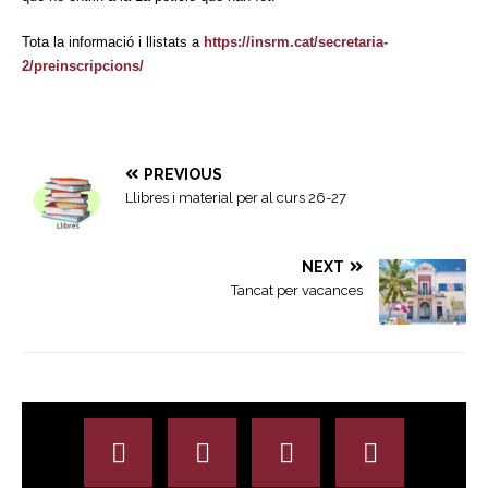
Tota la informació i llistats a
https://insrm.cat/secretaria-
2/preinscripcions/
PREVIOUS
Llibres i material per al curs 26-27
NEXT
Tancat per vacances