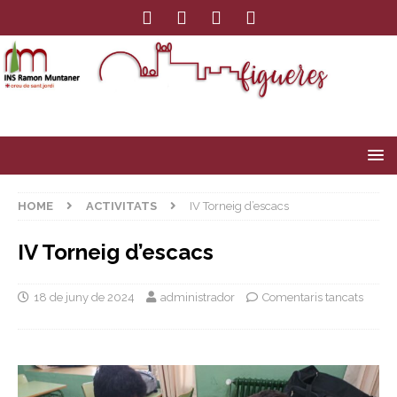
HOME
ACTIVITATS
IV Torneig d’escacs
IV Torneig d’escacs
18 de juny de 2024
administrador
Comentaris tancats