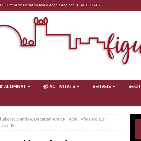
l XXIII Premi de Narrativa Maria Àngels Anglada
ACTIVITATS
ativa per a l’alumnat que el proper curs farà 1r d’ESO
ACTIVITATS
27
ACTIVITATS
ub de lectura: Passat, futur i… present
ACTIVITATS
TIVITATS
ALUMNAT
ACTIVITATS
SERVEIS
SECR
l·laboració amb el Departament de Treball, Afers socials i
DE i TIS)