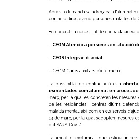
Aquesta demanda va adreçada a l’alumnat maj
contacte directe amb persones malaltes de 
En concret, la necessitat de contractació va d
– CFGM Atenció a persones en situació 
– CFGS Integració social
– CFGM Cures auxiliars d’infermeria
La possibilitat de contractació està
oberta 
esmentades com alumnat en procés de
març, per la qual es concreten les mesures 
de les residències i centres diürns d’aten
malaltia mental, així com en els serveis d’aj
13 de març, per la qual s’adopten mesures co
pel SARS-CoV-2.
L’alumnat o exalumnat que estigui interess