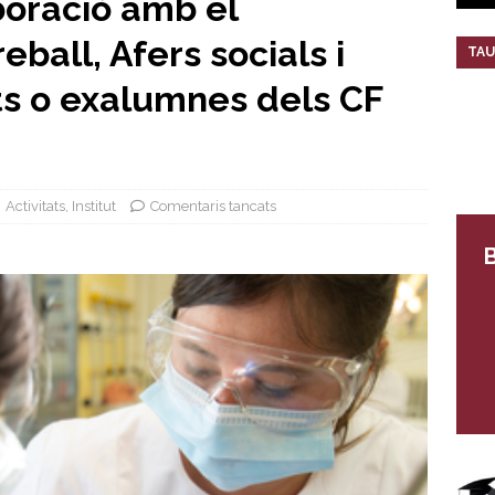
boració amb el
ball, Afers socials i
TAU
ts o exalumnes dels CF
Activitats
,
Institut
Comentaris tancats
B