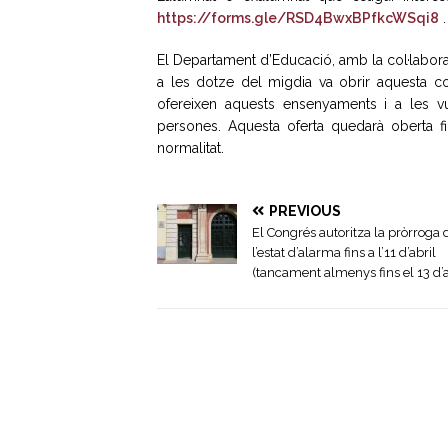
https://forms.gle/RSD4BwxBPfkcWSqi8
.
El Departament d’Educació, amb la col·laborac
a les dotze del migdia va obrir aquesta co
ofereixen aquests ensenyaments i a les v
persones. Aquesta oferta quedarà oberta fi
normalitat.
PREVIOUS
El Congrés autoritza la pròrroga 
l’estat d’alarma fins a l’11 d’abril
(tancament almenys fins el 13 d’a