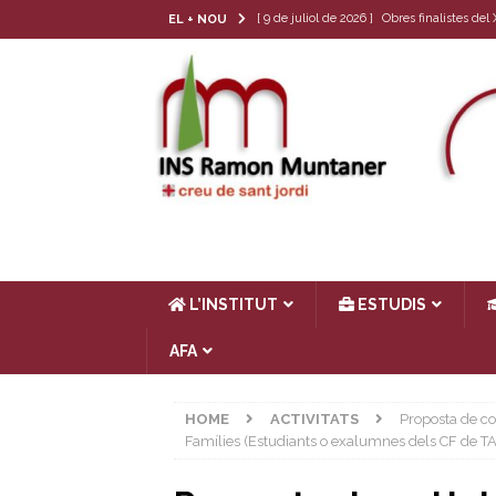
[ 9 de juliol de 2026 ]
Obres finalistes de
EL + NOU
[ 22 de juny de 2026 ]
Tria de matèria opt
[ 17 de juny de 2026 ]
Llibres de text 26-
[ 4 de juny de 2026 ]
Les cròniques del Cl
[ 17 de juliol de 2026 ]
Horari d’estiu
AC
L’INSTITUT
ESTUDIS
AFA
HOME
ACTIVITATS
Proposta de co
Famílies (Estudiants o exalumnes dels CF de TA