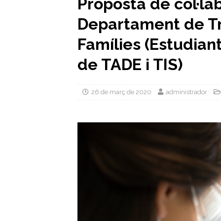
Proposta de col·la
Departament de Tre
Famílies (Estudian
de TADE i TIS)
26 de març de 2020
administrador