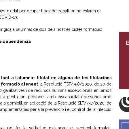
or d’edat per ocupar llocs de treball on no estaran en
COVID-19.
irigida a l’alumnat de dos dels nostres cicles formatius:
de dependència
B
tant a l’alumnat titulat en alguna de les titulacions
 formació atenent
la Resolució TSF/758/2020, de 20 de
organitzatives i de recursos humans excepcionals en l’àmbit
ció a gent gran, persones amb discapacitat i persones amb
uda a domicili, en aplicació de la Resolució SLT/737/2020, de
mplementàries per a la prevenció i el control de la infecció
at pot fer la sol·licitud mitjançant el següent formulari.