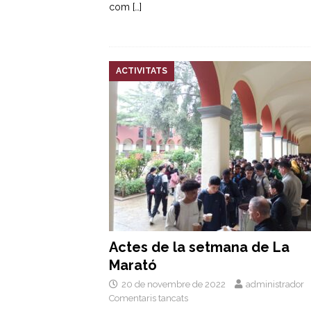
com
[…]
ACTIVITATS
Actes de la setmana de La
Marató
20 de novembre de 2022
administrador
Comentaris tancats