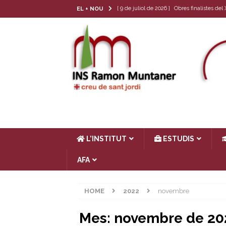
[ 9 de juliol de 2026 ]
Obres finalistes de
EL + NOU
[ 22 de juny de 2026 ]
Tria de matèria opt
[ 17 de juny de 2026 ]
Llibres de text 26-
[ 4 de juny de 2026 ]
Les cròniques del Cl
[ 17 de juliol de 2026 ]
Horari d’estiu
AC
L’INSTITUT
ESTUDIS
AFA
HOME
2022
novembre
Mes:
novembre de 20