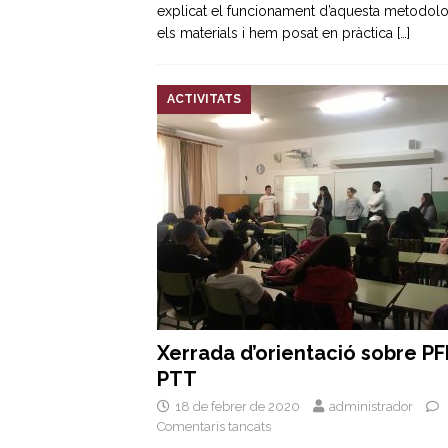
explicat el funcionament d’aquesta metodolo
els materials i hem posat en pràctica
[…]
ACTIVITATS
Xerrada d’orientació sobre PF
PTT
18 de febrer de 2020
administrador
Comentaris tancats