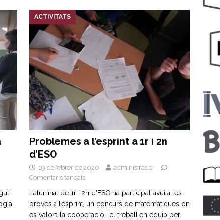
ACTIVITATS
a
Problemes a l’esprint a 1r i 2n
d’ESO
19 de febrer de 2020
administrador
Comentaris tancats
ogut
L’alumnat de 1r i 2n d’ESO ha participat avui a les
ogia
proves a l’esprint, un concurs de matemàtiques on
es valora la cooperació i el treball en equip per