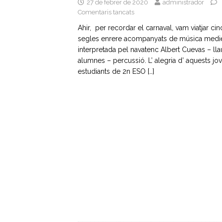
27 de febrer de 2020
administrador
Comentaris tancats
Ahir, per recordar el carnaval, vam viatjar cin
segles enrere acompanyats de música medi
interpretada pel navatenc Albert Cuevas – llaü
alumnes – percussió. L’ alegria d’ aquests jo
estudiants de 2n ESO
[…]