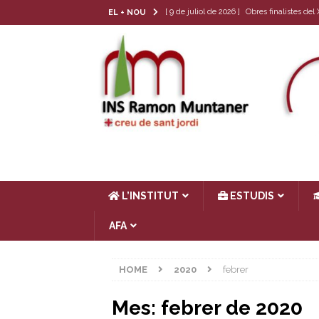
[ 9 de juliol de 2026 ]
Obres finalistes de
EL + NOU
[ 22 de juny de 2026 ]
Tria de matèria opt
[ 17 de juny de 2026 ]
Llibres de text 26-
[ 4 de juny de 2026 ]
Les cròniques del Cl
[ 17 de juliol de 2026 ]
Horari d’estiu
AC
L’INSTITUT
ESTUDIS
AFA
HOME
2020
febrer
Mes:
febrer de 2020