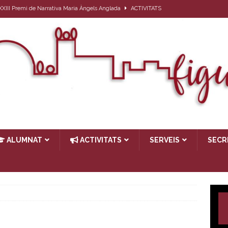
l XXIII Premi de Narrativa Maria Àngels Anglada
ACTIVITATS
ativa per a l’alumnat que el proper curs farà 1r d’ESO
ACTIVITATS
27
ACTIVITATS
ub de lectura: Passat, futur i… present
ACTIVITATS
TIVITATS
ALUMNAT
ACTIVITATS
SERVEIS
SECR