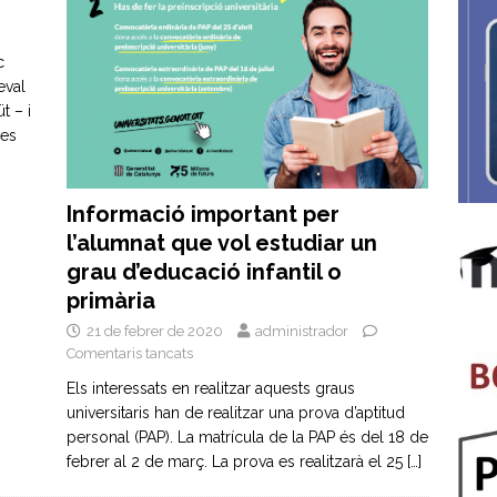
c
eval
t – i
ves
Informació important per
l’alumnat que vol estudiar un
grau d’educació infantil o
primària
21 de febrer de 2020
administrador
Comentaris tancats
Els interessats en realitzar aquests graus
universitaris han de realitzar una prova d’aptitud
personal (PAP). La matrícula de la PAP és del 18 de
febrer al 2 de març. La prova es realitzarà el 25
[…]