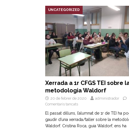
UNCATEGORIZED
Xerrada a 1r CFGS TEI sobre l
metodologia Waldorf
20 de febrer de 2020
administrador
Comentaris tancats
El passat dilluns, l’alumnat de 1r de TEI ha p
gaudir d’una xerrada/taller sobre la metodol
Waldorf. Cristina Roca, guia Waldorf, ens ha