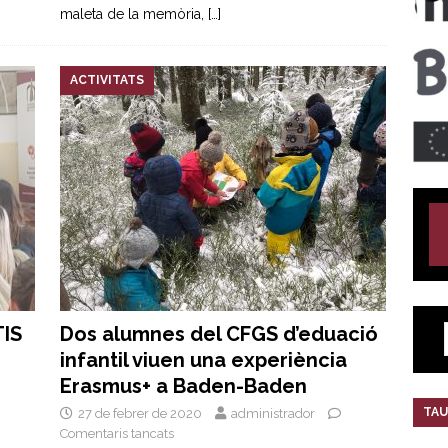
maleta de la memòria,
[…]
ACTIVITATS
TIS
Dos alumnes del CFGS d’eduació
infantil viuen una experiència
Erasmus+ a Baden-Baden
TAU
27 de febrer de 2020
administrador
Comentaris tancats