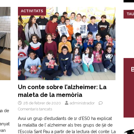
ACTIVITATS
TAU
B
Un conte sobre l’alzheimer: La
maleta de la memòria
28 de febrer de 2020
administrador
Comentaris tancats
ga de
Avui un grup d’estudiants de 1r d’ESO ha explicat
anyat
la malaltia de l’ alzheimer als tres grups de 5è de
iyan
l’Escola Sant Pau a partir de la lectura del conte: La