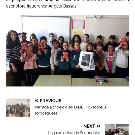
escriptora figuerenca Àngels Bassas.
PREVIOUS
Xerrada a 1r de cicles TADE i TIS sobre la
sordceguesa
NEXT
Lliga de debat de Secundària