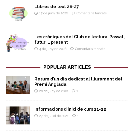
Llibres de text 26-27
17 de juny de 2026
Comentaris tancats
Les cròniques del Club de lectura: Passat,
futur i… present
4 de juny de 2026
Comentaris tancats
POPULAR ARTICLES
Resum d’un dia dedicat al lliurament del
Premi Anglada
20 de juny de 2018
1
Informacions d’inici de curs 21-22
27 de juliol de 2021
1