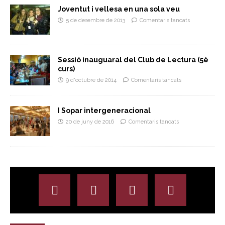
Joventut i vellesa en una sola veu
5 de desembre de 2013
Comentaris tancats
Sessió inauguaral del Club de Lectura (5è
curs)
9 d'octubre de 2014
Comentaris tancats
I Sopar intergeneracional
20 de juny de 2016
Comentaris tancats