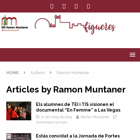
HOME
Authors
Ramon Muntaner
Articles by
Ramon Muntaner
Els alumnes de TEI i TIS visionen el
documental “En Femme” a Las Vegas
21 de maig de 2019
Ramon Muntaner
Comentaris tancats
Estàs convidat a la Jornada de Portes