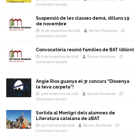
Comentaris tancats
Suspensió de les classes demà, dilluns 19
de novembre
18 de novembre de 2018
Ramon Muntaner
Comentaris tancats
Convocatòria reunió famílies de BAT (diürn)
6 de novembre de 2018
Ramon Muntaner
Comentaris tancats
Angie Rios guanya el 3r concurs “Dissenya
la teva carpeta”!
5 de novembre de 2018
Ramon Muntaner
Comentaris tancats
Sortida al Montgrí dels alumnes de
Literatura catalana de 2BAT
29 d'octubre de 2018
Ramon Muntaner
Comentaris tancats