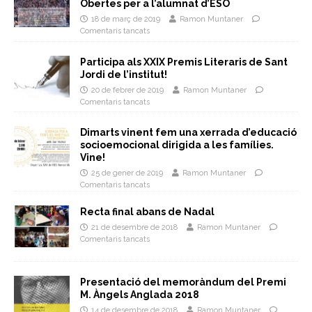
Obertes per a l’alumnat d’ESO
18 de març de 2019
Ramon Muntaner
Comentaris tancats
Participa als XXIX Premis Literaris de Sant
Jordi de l’institut!
20 de febrer de 2019
Ramon Muntaner
Comentaris tancats
Dimarts vinent fem una xerrada d’educació
socioemocional dirigida a les famílies.
Vine!
25 de gener de 2019
Ramon Muntaner
Comentaris tancats
Recta final abans de Nadal
21 de desembre de 2018
Ramon Muntaner
Comentaris tancats
Presentació del memoràndum del Premi
M. Àngels Anglada 2018
14 de desembre de 2018
Ramon Muntaner