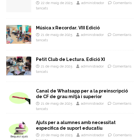
22 de maig de 2025
administrador
Comentaris
tancats
Música x Recordar. VIII Edició
21 de maig de 2025
administrador
Comentaris
tancats
Petit Club de Lectura. Edició XI
21 de maig de 2025
administrador
Comentaris
tancats
Canal de Whatsapp per a la preinscripció
de CF de grau mitjà i superior
21 de maig de 2025
administrador
Comentaris
tancats
Ajuts per a alumnes amb necessitat
específica de suport educatiu
20 de maig de 2025
administrador
Comentaris