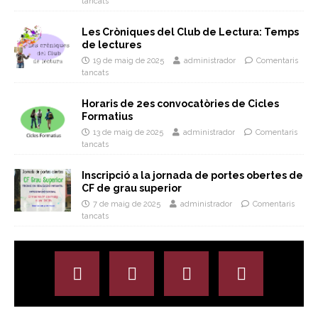
tancats
Les Cròniques del Club de Lectura: Temps
de lectures
19 de maig de 2025
administrador
Comentaris
tancats
Horaris de 2es convocatòries de Cicles
Formatius
13 de maig de 2025
administrador
Comentaris
tancats
Inscripció a la jornada de portes obertes de
CF de grau superior
7 de maig de 2025
administrador
Comentaris
tancats