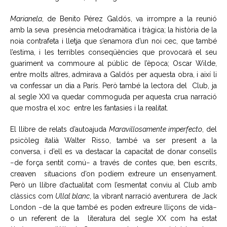
Marianela
, de Benito Pérez Galdós, va irrompre a la reunió
amb la seva presència melodramàtica i tràgica; la història de la
noia contrafeta i lletja que s’enamora d’un noi cec, que també
l’estima, i les terribles conseqüències que provocarà el seu
guariment va commoure al públic de l’època; Oscar Wilde,
entre molts altres, admirava a Galdós per aquesta obra, i així li
va confessar un dia a París. Però també la lectora del Club, ja
al segle XXI va quedar commoguda per aquesta crua narració
que mostra el xoc entre les fantasies i la realitat.
El llibre de relats d’autoajuda
Maravillosamente imperfecto
, del
psicòleg italià Walter Risso, també va ser present a la
conversa, i d’ell es va destacar la capacitat de donar consells
−de força sentit comú− a través de contes que, ben escrits,
creaven situacions d’on podíem extreure un ensenyament.
Però un llibre d’actualitat com l’esmentat conviu al Club amb
clàssics com
Ullal blanc
, la vibrant narració aventurera de Jack
London −de la que també es poden extreure lliçons de vida−
o un referent de la literatura del segle XX com ha estat