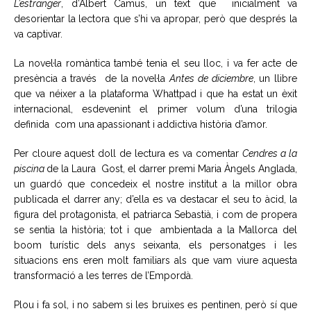
L’estranger
, d’Albert Camus, un text que inicialment va
desorientar la lectora que s’hi va apropar, però que després la
va captivar.
La novel·la romàntica també tenia el seu lloc, i va fer acte de
presència a través de la novel·la
Antes de diciembre
, un llibre
que va néixer a la plataforma Whattpad i que ha estat un èxit
internacional, esdevenint el primer volum d’una trilogia
definida com una apassionant i addictiva història d’amor.
Per cloure aquest doll de lectura es va comentar
Cendres a la
piscina
de la Laura Gost, el darrer premi Maria Àngels Anglada,
un guardó que concedeix el nostre institut a la millor obra
publicada el darrer any; d’ella es va destacar el seu to àcid, la
figura del protagonista, el patriarca Sebastià, i com de propera
se sentia la història; tot i que ambientada a la Mallorca del
boom turístic dels anys seixanta, els personatges i les
situacions ens eren molt familiars als que vam viure aquesta
transformació a les terres de l’Empordà.
Plou i fa sol, i no sabem si les bruixes es pentinen, però sí que