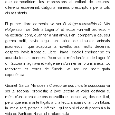
que compartiríem les impressions al voltant de lectures
diferents esdevenint, d’alguna manera, prescriptors per a tots
els assistents.
El primer llibre comentat va ser
El viatge meravellós de Nils
Holgersson
, de Selma Lagerlöf; el lector −un vell professor−
va explicar com, quan tenia vint anys, i en companyia del seu
germà petit, havia seguit una sèrie de dibuixos animats
japonesos que adaptava la novel·la; ara, molts decennis
després, havia trobat el llibre i havia decidit endinsar-se en
aquesta lectura pendent. Retornar al món fantàstic de Lagerlöf
on l’autora imaginava el viatge aeri d’un nen amb uns ànecs, tot
recorrent les terres de Suècia, va ser una molt grata
experiència.
Gabriel García Márquez i
Crónica de una muerte anunciada
va
ser la segona proposta; la jove lectora va voler destacar el
mèrit d’una obra que ens desvetlla el desenllaç des del títol,
però que ens manté lligats a una lectura apassionant on l’atzar,
la mala sort, potser la infàmia i qui sap si el destí posen fi a la
vida de Santiago Nasar, el protagonista.