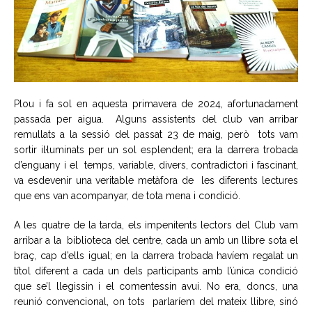
Plou i fa sol en aquesta primavera de 2024, afortunadament
passada per aigua. Alguns assistents del club van arribar
remullats a la sessió del passat 23 de maig, però tots vam
sortir il·luminats per un sol esplendent; era la darrera trobada
d’enguany i el temps, variable, divers, contradictori i fascinant,
va esdevenir una veritable metàfora de les diferents lectures
que ens van acompanyar, de tota mena i condició.
A les quatre de la tarda, els impenitents lectors del Club vam
arribar a la biblioteca del centre, cada un amb un llibre sota el
braç, cap d’ells igual; en la darrera trobada havíem regalat un
títol diferent a cada un dels participants amb l’única condició
que se’l llegissin i el comentessin avui. No era, doncs, una
reunió convencional, on tots parlaríem del mateix llibre, sinó