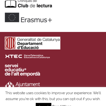
This website uses cookies to improve your experience. We'll
assume you're ok with this, but you can opt-out if you wish.
Copyright © 2025 | Institut Ramon Muntaner | Plaça de l'Institut, S/N ·