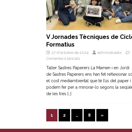
V Jornades Tècniques de Cicl
Formatius
27 d'octubre de 2024
administrador
Comentaris tancats
Taller Sastres Paperers La Mamen i en Jordi
de Sastres Paperers ens han fet reflexionar s
el cost mediambiental que té l’ús del paper i
podem fer per a minorar-lo segons la seqüè
de les tres
[…]
1
2
…
8
»