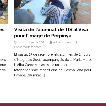
es
Visita de l’alumnat de TIS al Visa
pour l’Image de Perpinyà
1 d'octubre de 2024
administrador
Comentaris tancats
El passat 25 de setembre, els alumnes de 2n curs
obre
d’Integració Social acompanyats de la Marta Moret
 què
i l’Alba Carod van assistir a un taller de
ncia
fotoperiodisme impartit dins del Festival Visa pour
l’Image. L’alumnat
[…]