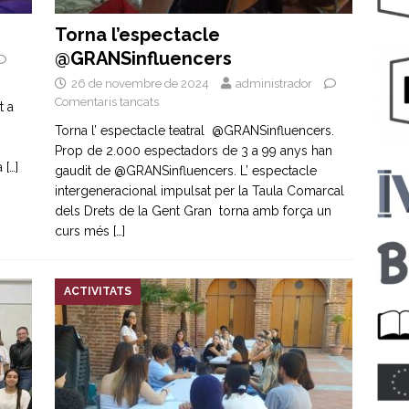
Torna l’espectacle
@GRANSinfluencers
26 de novembre de 2024
administrador
Comentaris tancats
t a
Torna l’ espectacle teatral @GRANSinfluencers.
Prop de 2.000 espectadors de 3 a 99 anys han
 a
[…]
gaudit de @GRANSinfluencers. L’ espectacle
intergeneracional impulsat per la Taula Comarcal
dels Drets de la Gent Gran torna amb força un
curs més
[…]
ACTIVITATS