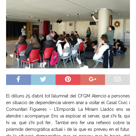
El dilluns 25 d’abril tot l’alumnat del CFGM Atenció a persones
en situació de dependència vàrem anar a visitar el Casal Cívic i
Comunitari Figueres – L’Empordà. La Míriam Lladós ens va
atendre i acompanyar. Ens va explicar el servei, què s’hi fa, qui
hi va, què s’hi pot fer… També ens fer una reflexió sobre la
piràmide demogràfica actual i de la que es preveu en el futur,
de la situació demogràfica que es preveu que hi haurà, del