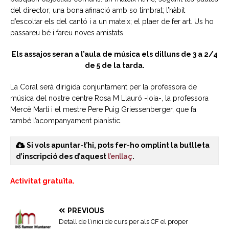
del director; una bona afinació amb so timbrat; l’hàbit
d’escoltar els del cantó i a un mateix; el plaer de fer art. Us ho
passareu bé i fareu noves amistats.
Els assajos seran a l’aula de música els dilluns de 3 a 2/4
de 5 de la tarda.
La Coral serà dirigida conjuntament per la professora de
música del nostre centre Rosa M Llauró -Ioia-, la professora
Mercè Martí i el mestre Pere Puig Griessenberger, que fa
també l’acompanyament pianístic.
Si vols apuntar-t’hi, pots fer-ho omplint la butlleta
d’inscripció des d’aquest
l’enllaç
.
Activitat gratuïta.
PREVIOUS
Detall de l’inici de curs per als CF el proper