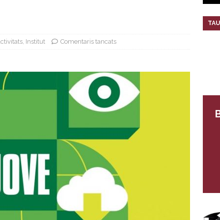
TAU
ctivitats
,
Institut
Comentaris tancats
B