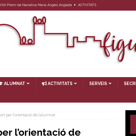
l XXIII Premi de Narrativa Maria Àngels Anglada
ACTIVITATS
ativa per a l’alumnat que el proper curs farà 1r d’ESO
ACTIVITATS
27
ACTIVITATS
ub de lectura: Passat, futur i… present
ACTIVITATS
TIVITATS
ALUMNAT
ACTIVITATS
SERVEIS
SECR
rt per l’orientació de l’alumnat
er l’orientació de