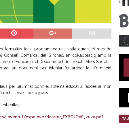
es formatius tenia programada una visita durant el mes de
el Consell Comarcal del Gironès, en col·laboració amb la
ament d’Educació, el Departament de Treball, Afers Socials i
aborat un document per intentar fer arribar la informació
laus per l’alumnat com: el sistema educatiu, l’accés al món
ferents serveis per a joves.
ent enllaç:
rees/joventut/expojove/dossier_EXPOJOVE_2020.pdf
TAU