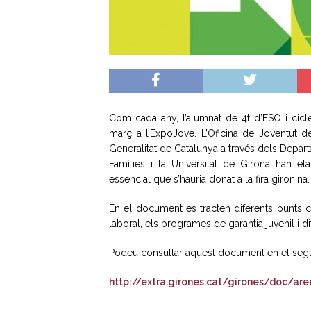
Com cada any, l’alumnat de 4t d’ESO i cicl
març a l’ExpoJove. L’Oficina de Joventut d
Generalitat de Catalunya a través dels Depart
Famílies i la Universitat de Girona han el
essencial que s’hauria donat a la fira gironina.
En el document es tracten diferents punts c
laboral, els programes de garantia juvenil i di
Podeu consultar aquest document en el segü
http://extra.girones.cat/girones/doc/a