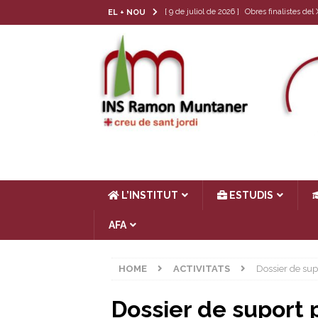
[ 9 de juliol de 2026 ]
Obres finalistes de
EL + NOU
[ 22 de juny de 2026 ]
Tria de matèria opt
[ 17 de juny de 2026 ]
Llibres de text 26-
[ 4 de juny de 2026 ]
Les cròniques del Cl
[ 17 de juliol de 2026 ]
Horari d’estiu
AC
L’INSTITUT
ESTUDIS
AFA
HOME
ACTIVITATS
Dossier de supo
Dossier de suport p