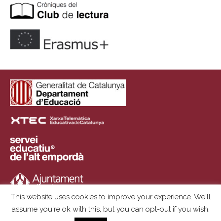
This website uses cookies to improve your experience. We'll
assume you're ok with this, but you can opt-out if you wish.
Copyright © 2025 | Institut Ramon Muntaner | Plaça de l'Institut, S/N ·