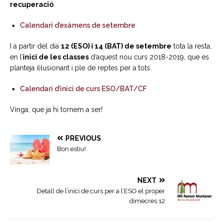
recuperació
.
Calendari d’exàmens de setembre
I a partir del dia
12 (ESO) i 14 (BAT) de setembre
tota la resta,
en l’
inici de les classes
d’aquest nou curs 2018-2019, que es
planteja il·lusionant i ple de reptes per a tots.
Calendari d’inici de curs ESO/BAT/CF
Vinga, que ja hi tornem a ser!
PREVIOUS
Bon estiu!
NEXT
Detall de l’inici de curs per a l’ESO el proper
dimecres 12