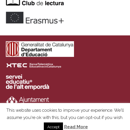
This website uses cookies to improve your experience. We'll
assume you're ok with this, but you can opt-out if you wish.
Copyright © 2025 | Institut Ramon Muntaner | Plaça de l'Institut, S/N ·
Read More
Accept
17600 Figueres · 972 672 559 · institut@insrm.cat