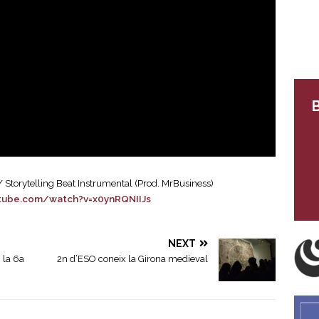
B
/ Storytelling Beat Instrumental (Prod. MrBusiness)
tube.com/watch?v=x0ynRQNIIJs
NEXT
n la 6a
2n d’ESO coneix la Girona medieval