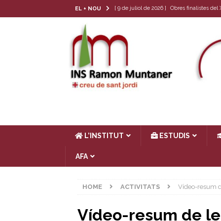
[ 9 de juliol de 2026 ]
Obres finalistes de
EL + NOU
[ 22 de juny de 2026 ]
Tria de matèria opt
[ 17 de juny de 2026 ]
Llibres de text 26-
[ 4 de juny de 2026 ]
Les cròniques del Cl
[ 17 de juliol de 2026 ]
Horari d’estiu
AC
L’INSTITUT
ESTUDIS
AFA
HOME
ACTIVITATS
Vídeo-resum d
Vídeo-resum de le