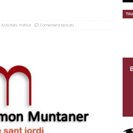
TAU
Activitats
,
Institut
Comentaris tancats
B