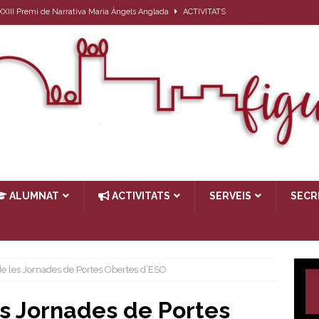
l XXIII Premi de Narrativa Maria Àngels Anglada
ACTIVITATS
ativa per a l’alumnat que el proper curs farà 1r d’ESO
ACTIVITATS
27
ACTIVITATS
ub de lectura: Passat, futur i… present
ACTIVITATS
TIVITATS
ALUMNAT
ACTIVITATS
SERVEIS
SECR
e les Jornades de Portes Obertes d’ESO
s Jornades de Portes