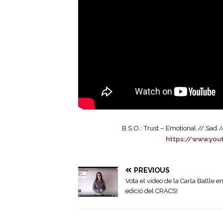
B.S.O.: Trust – Emotional // Sad /
https://www.you
PREVIOUS
Vota el vídeo de la Carla Batlle e
edició del CRACS!