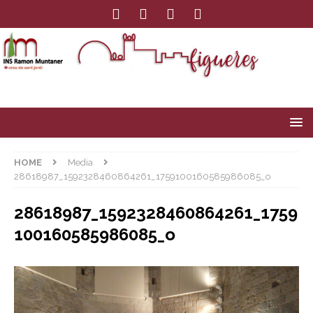
HOME
Media
28618987_1592328460864261_1759100160585986085_o
28618987_1592328460864261_1759
100160585986085_o