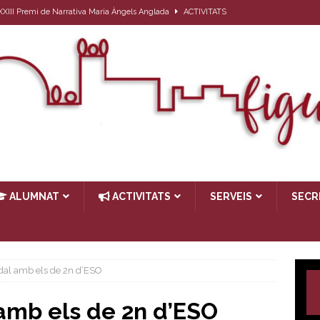
l XXIII Premi de Narrativa Maria Àngels Anglada
ACTIVITATS
ativa per a l’alumnat que el proper curs farà 1r d’ESO
ACTIVITATS
27
ACTIVITATS
ub de lectura: Passat, futur i… present
ACTIVITATS
TIVITATS
ALUMNAT
ACTIVITATS
SERVEIS
SECR
dal amb els de 2n d’ESO
amb els de 2n d’ESO