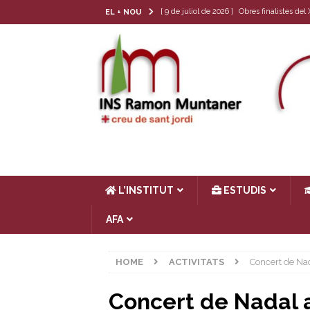
[ 9 de juliol de 2026 ]
Obres finalistes de
EL + NOU
[ 22 de juny de 2026 ]
Tria de matèria opt
[ 17 de juny de 2026 ]
Llibres de text 26-
[ 4 de juny de 2026 ]
Les cròniques del Cl
[ 17 de juliol de 2026 ]
Horari d’estiu
AC
L’INSTITUT
ESTUDIS
AFA
HOME
ACTIVITATS
Concert de Na
Concert de Nadal 