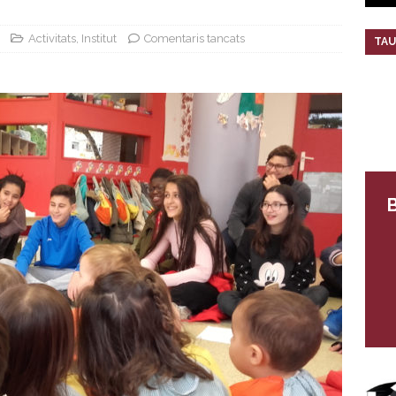
Activitats
,
Institut
Comentaris tancats
TAU
B