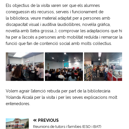
Els objectius de la
visita
varen ser que els alumnes
coneguessin els recursos, serveis i funcionament de
la
biblioteca
, veure material adaptat per a persones amb
discapacitat visual i auditiva (audiollibres, novel·la gràfica,
novel·la amb lletra grossa…), comprovar les adaptacions que hi
ha per a l’accés a persones amb mobilitat reduïda i remarcar la
funció que fan de contenció social amb molts col·lectius.
Volem agrair l’atenció rebuda per part de la bibliotecària
Yolanda Alcalà per la
visita
i per les seves explicacions molt
entenedores.
PREVIOUS
Reunions de tutors i famílies (ESO i BAT)