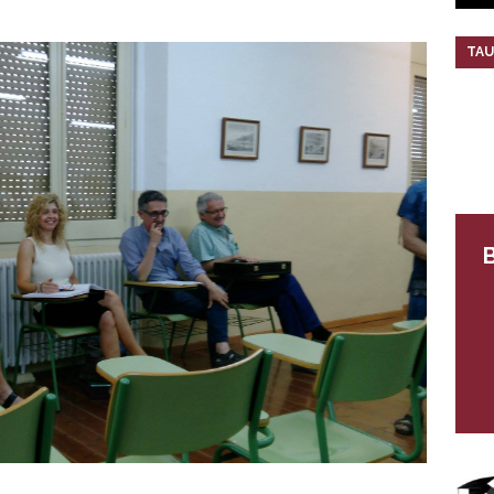
TAU
B