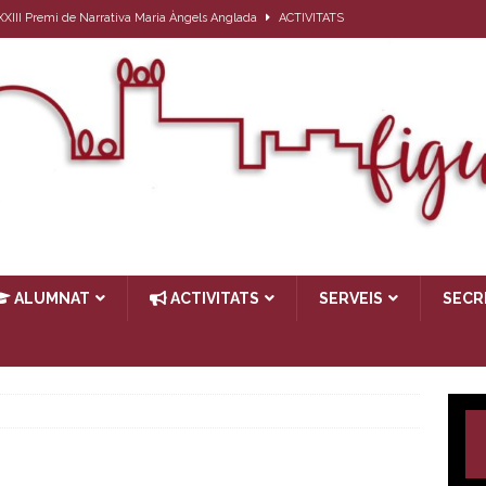
l XXIII Premi de Narrativa Maria Àngels Anglada
ACTIVITATS
ativa per a l’alumnat que el proper curs farà 1r d’ESO
ACTIVITATS
27
ACTIVITATS
ub de lectura: Passat, futur i… present
ACTIVITATS
TIVITATS
ALUMNAT
ACTIVITATS
SERVEIS
SECR