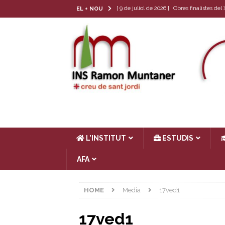
[ 9 de juliol de 2026 ]
Obres finalistes de
EL + NOU
[ 22 de juny de 2026 ]
Tria de matèria opt
[ 17 de juny de 2026 ]
Llibres de text 26-
[ 4 de juny de 2026 ]
Les cròniques del Cl
[ 17 de juliol de 2026 ]
Horari d’estiu
AC
L’INSTITUT
ESTUDIS
AFA
HOME
Media
17ved1
17ved1