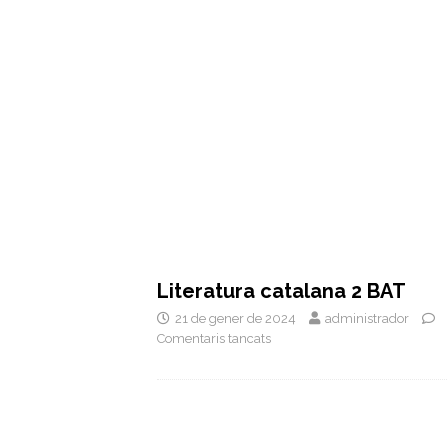
Literatura catalana 2 BAT
21 de gener de 2024
administrador
Comentaris tancats