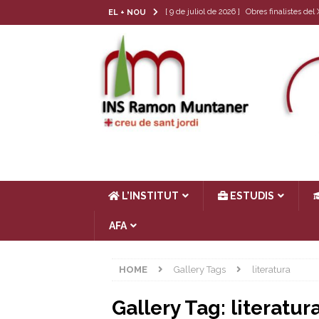
[ 9 de juliol de 2026 ]
Obres finalistes de
EL + NOU
[ 22 de juny de 2026 ]
Tria de matèria opt
[ 17 de juny de 2026 ]
Llibres de text 26-
[ 4 de juny de 2026 ]
Les cròniques del Cl
[ 17 de juliol de 2026 ]
Horari d’estiu
AC
L’INSTITUT
ESTUDIS
AFA
HOME
Gallery Tags
literatura
Gallery Tag:
literatur