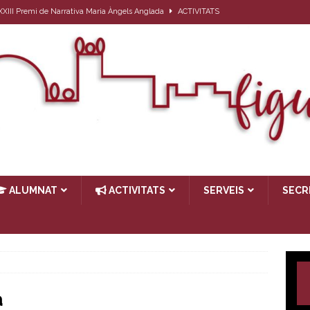
l XXIII Premi de Narrativa Maria Àngels Anglada
ACTIVITATS
ativa per a l’alumnat que el proper curs farà 1r d’ESO
ACTIVITATS
27
ACTIVITATS
ub de lectura: Passat, futur i… present
ACTIVITATS
TIVITATS
ALUMNAT
ACTIVITATS
SERVEIS
SECR
a