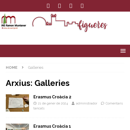
HOME
Galleries
Arxius:
Galleries
Erasmus Croàcia 2
21 de gener de 2024
administrador
Comentaris
tancats
Erasmus Croàcia 1