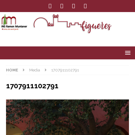
HOME
Media
1707911102791
1707911102791