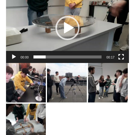
de
vídeo
00:00
00:17