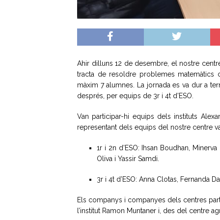
Ahir dilluns 12 de desembre, el nostre centre
tracta de resoldre problemes matemàtics
màxim 7 alumnes. La jornada es va dur a ter
després, per equips de 3r i 4t d’ESO.
Van participar-hi equips dels instituts Alex
representant dels equips del nostre centre va
1r i 2n d’ESO: Ihsan Boudhan, Minerv
Oliva i Yassir Samdi.
3r i 4t d’ESO: Anna Clotas, Fernanda Da 
Els companys i companyes dels centres partici
l’institut Ramon Muntaner i, des del centre agr