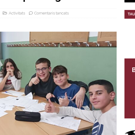
Activitats
Comentaris tancats
TAU
B