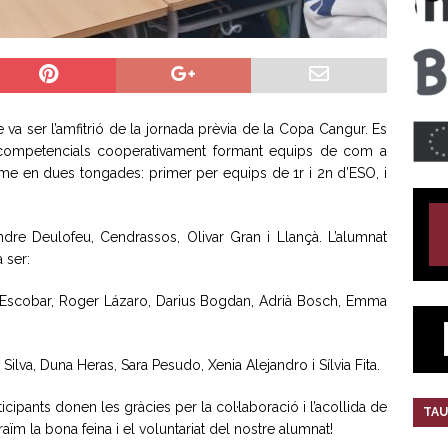
 va ser l’amfitrió de la jornada prèvia de la Copa Cangur. Es
 competencials cooperativament formant equips de com a
me en dues tongades: primer per equips de 1r i 2n d’ESO, i
andre Deulofeu, Cendrassos, Olivar Gran i Llançà. L’alumnat
 ser:
a Escobar, Roger Lázaro, Darius Bogdan, Adrià Bosch, Emma
Silva, Duna Heras, Sara Pesudo, Xenia Alejandro i Sílvia Fita.
pants donen les gràcies per la col·laboració i l’acollida de
TAU
aïm la bona feina i el voluntariat del nostre alumnat!