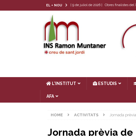
[ 9 de juliol de 2026 ]
Obres finalistes de
EL + NOU
[ 22 de juny de 2026 ]
Tria de matèria opt
[ 17 de juny de 2026 ]
Llibres de text 26-
[ 4 de juny de 2026 ]
Les cròniques del Cl
[ 17 de juliol de 2026 ]
Horari d’estiu
AC
L’INSTITUT
ESTUDIS
AFA
HOME
ACTIVITATS
Jornada prèvi
Jornada prèvia de