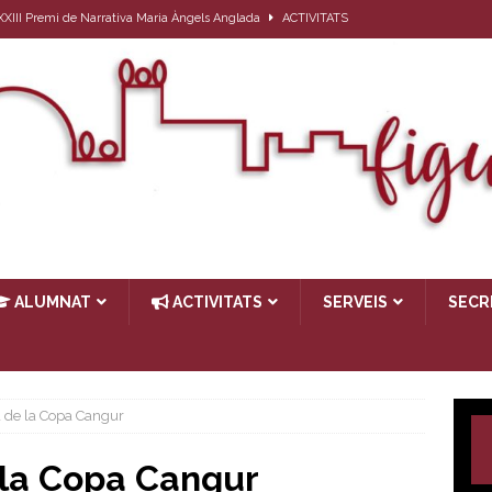
l XXIII Premi de Narrativa Maria Àngels Anglada
ACTIVITATS
ativa per a l’alumnat que el proper curs farà 1r d’ESO
ACTIVITATS
27
ACTIVITATS
ub de lectura: Passat, futur i… present
ACTIVITATS
TIVITATS
ALUMNAT
ACTIVITATS
SERVEIS
SECR
a de la Copa Cangur
 la Copa Cangur