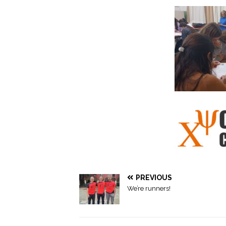
PREVIOUS
We’re runners!