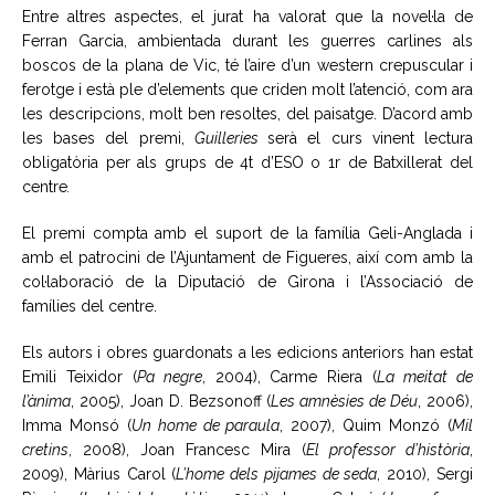
Entre altres aspectes, el jurat ha valorat que la novel·la de
Ferran Garcia, ambientada durant les guerres carlines als
boscos de la plana de Vic, té l’aire d’un western crepuscular i
ferotge i està ple d’elements que criden molt l’atenció, com ara
les descripcions, molt ben resoltes, del paisatge. D’acord amb
les bases del premi,
Guilleries
serà el curs vinent lectura
obligatòria per als grups de 4t d’ESO o 1r de Batxillerat del
centre
.
El premi compta amb el suport de la família Geli-Anglada i
amb el patrocini de l’Ajuntament de Figueres, així com amb la
col·laboració de la Diputació de Girona i l’Associació de
famílies del centre.
Els autors i obres guardonats a les edicions anteriors han estat
Emili Teixidor (
Pa negre
, 2004), Carme Riera (
La meitat de
l’ànima
, 2005), Joan D. Bezsonoff (
Les amnèsies de Déu
, 2006),
Imma Monsó (
Un home de paraula
, 2007), Quim Monzó (
Mil
cretins
, 2008), Joan Francesc Mira (
El professor d’història
,
2009), Màrius Carol (
L’home dels pijames de seda
, 2010), Sergi