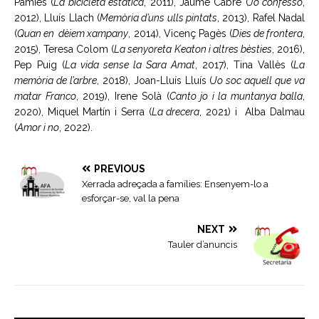
Pàmies (
La bicicleta estàtica
, 2011), Jaume Cabré (
Jo confesso
,
2012), Lluís Llach (
Memòria d’uns ulls pintats
, 2013), Rafel Nadal
(
Quan en dèiem xampany
, 2014), Vicenç Pagès (
Dies de frontera
,
2015), Teresa Colom (
La senyoreta Keaton i altres bèsties
, 2016),
Pep Puig (
La vida sense la Sara Amat
, 2017), Tina Vallès (
La
memòria de l’arbre
, 2018), Joan-Lluís Lluís (
Jo soc aquell que va
matar Franco
, 2019), Irene Solà (
Canto jo i la muntanya balla
,
2020), Miquel Martín i Serra (
La drecera
, 2021) i Alba Dalmau
(
Amor i no
, 2022).
PREVIOUS
Xerrada adreçada a famílies: Ensenyem-lo a
esforçar-se, val la pena
NEXT
Tauler d’anuncis