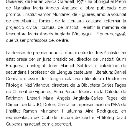
Guilleries
, de Ferran Garcia (Taradell, 1971), ha obtingut el Premi
de Narrativa Maria Àngels Anglada a obra publicada que
promou l’Institut Ramon Muntaner, de Figueres, amb la voluntat
de contribuir al foment de la literatura catalana, refermar la
projecció cívica i cultural de l’Institut i enaltir la memòria de
l’escriptora Maria Àngels Anglada (Vic, 1930 – Figueres, 1999),
que va ser professora del centre.
La decisió de premiar aquesta obra d’entre les tres finalistes ha
estat presa per un jurat presidit pel director de l’Institut, Quim
Bruguera, i integrat Joan Manuel Soldevilla, catedràtic de
secundària i professor de Llengua castellana i literatura; Daniel
Genís, professor de Llengua catalana i literatura i Doctor en
Filologia; Nati Vilanova, directora de la Biblioteca Carles Fages
de Climent de Figueres; Anna Perera, tècnica de la Càtedra de
Patrimoni Literari Maria Àngels Anglada-Carles Fages de
Climent de la UdG; Dolors Garcia, en representació de l’AFA de
l’Institut Ramon Muntaner, i l’alumna Aina Rodríguez, en
representació del Club de Lectura del centre. El filòleg David
Guixeras ha actuat com a secretari.