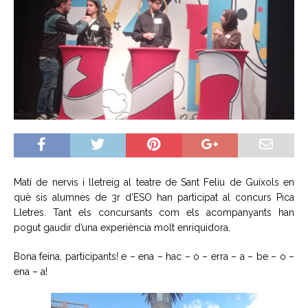
Matí de nervis i lletreig al teatre de Sant Feliu de Guíxols en
què sis alumnes de 3r d’ESO han participat al concurs Pica
Lletres. Tant els concursants com els acompanyants han
pogut gaudir d’una experiència molt enriquidora.
Bona feina, participants! e – ena – hac – o – erra – a – be – o –
ena – a!