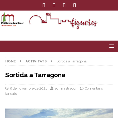
HOME
ACTIVITATS
Sortida a Tarragona
Sortida a Tarragona
5 de novembre de 2021
administrador
Comentaris
tancats