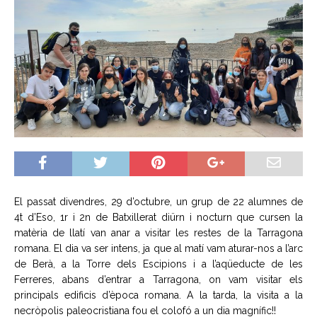
El passat divendres, 29 d’octubre, un grup de 22 alumnes de
4t d’Eso, 1r i 2n de Batxillerat diürn i nocturn que cursen la
matèria de llatí van anar a visitar les restes de la Tarragona
romana. El dia va ser intens, ja que al matí vam aturar-nos a l’arc
de Berà, a la Torre dels Escipions i a l’aqüeducte de les
Ferreres, abans d’entrar a Tarragona, on vam visitar els
principals edificis d’època romana. A la tarda, la visita a la
necròpolis paleocristiana fou el colofó a un dia magnífic!!