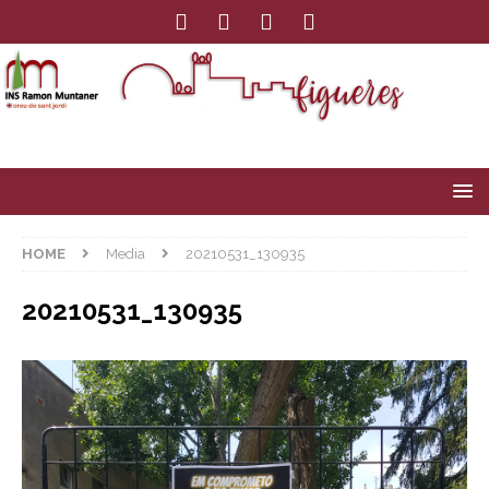
HOME
Media
20210531_130935
20210531_130935