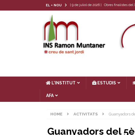
[ 9 de juliol de 2026 ]
Obres finalistes de
EL + NOU
[ 22 de juny de 2026 ]
Tria de matèria opt
[ 17 de juny de 2026 ]
Llibres de text 26-
[ 4 de juny de 2026 ]
Les cròniques del Cl
[ 17 de juliol de 2026 ]
Horari d’estiu
AC
L’INSTITUT
ESTUDIS
AFA
HOME
ACTIVITATS
Guanyadors del
Guanyadors del 5è