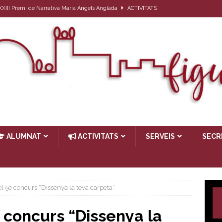
l XXIII Premi de Narrativa Maria Àngels Anglada
ACTIVITATS
ativa per a l’alumnat que el proper curs farà 1r d’ESO
ACTIVITATS
27
ACTIVITATS
ub de lectura: Passat, futur i… present
ACTIVITATS
TIVITATS
ALUMNAT
ACTIVITATS
SERVEIS
SECR
 5è concurs “Dissenya la teva carpeta”
 concurs “Dissenya la