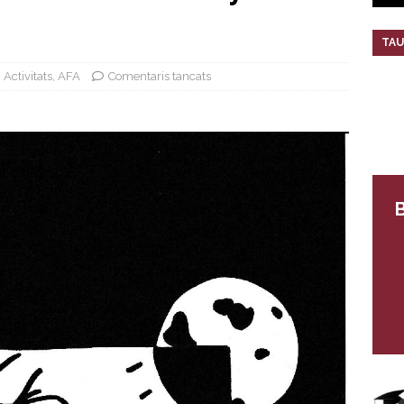
TAU
Activitats
,
AFA
Comentaris tancats
B