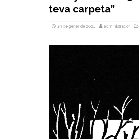
teva carpeta”
29 de gener de 2021
administrador