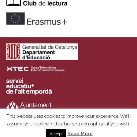
This website uses cookies to improve your experience. We'll
assume you're ok with this, but you can opt-out if you wish.
Copyright © 2025 | Institut Ramon Muntaner | Plaça de l'Institut, S/N ·
Read More
Accept
17600 Figueres · 972 672 559 · institut@insrm.cat