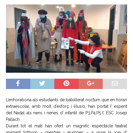
L’enhorabona als estudiants de batxillerat nocturn que en horari
extraescolar, amb molt d’esforç i il·lusió, han portat l’ esperit
del Nadal als nens i nenes d’ infantil de P3,P4,P5 l’ ESC Josep
Pallach.
Durant tot el matí han ofert un magnífic espectacle teatral
animant tothom – mestres i alumnes – a viure la joia d’