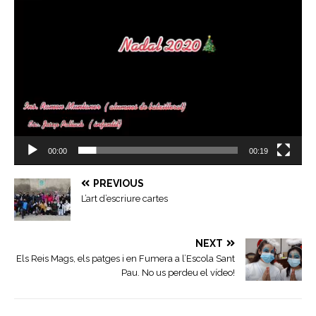
00:00
00:19
PREVIOUS
L’art d’escriure cartes
NEXT
Els Reis Mags, els patges i en Fumera a l’Escola Sant
Pau. No us perdeu el vídeo!