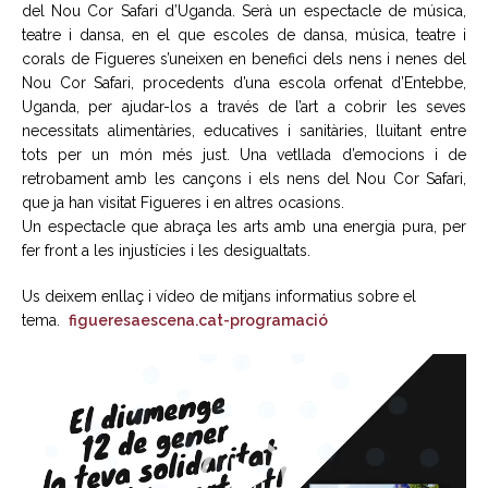
del Nou Cor Safari d’Uganda. Serà un espectacle de música,
teatre i dansa, en el que escoles de dansa, música, teatre i
corals de Figueres s’uneixen en benefici dels nens i nenes del
Nou Cor Safari, procedents d’una escola orfenat d’Entebbe,
Uganda, per ajudar-los a través de l’art a cobrir les seves
necessitats alimentàries, educatives i sanitàries, lluitant entre
tots per un món més just. Una vetllada d’emocions i de
retrobament amb les cançons i els nens del Nou Cor Safari,
que ja han visitat Figueres i en altres ocasions.
Un espectacle que abraça les arts amb una energia pura, per
fer front a les injustícies i les desigualtats.
Us deixem enllaç i vídeo de mitjans informatius sobre el
tema.
figueresaescena.cat-programació
Reproductor
de
vídeo