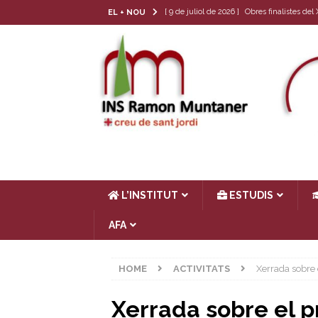
[ 9 de juliol de 2026 ]
Obres finalistes de
EL + NOU
[ 22 de juny de 2026 ]
Tria de matèria opt
[ 17 de juny de 2026 ]
Llibres de text 26-
[ 4 de juny de 2026 ]
Les cròniques del Cl
[ 17 de juliol de 2026 ]
Horari d’estiu
AC
L’INSTITUT
ESTUDIS
AFA
HOME
ACTIVITATS
Xerrada sobre 
Xerrada sobre el p