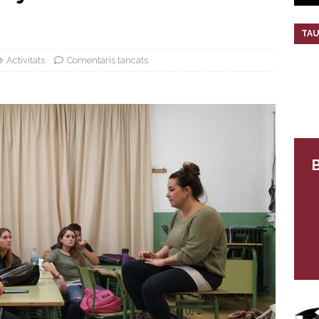
TAU
Activitats
Comentaris tancats
B