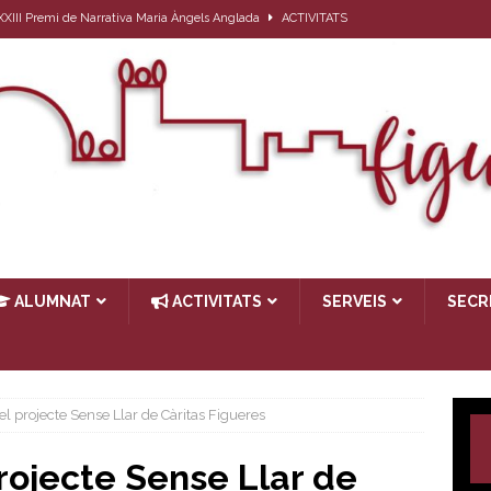
l XXIII Premi de Narrativa Maria Àngels Anglada
ACTIVITATS
ativa per a l’alumnat que el proper curs farà 1r d’ESO
ACTIVITATS
27
ACTIVITATS
ub de lectura: Passat, futur i… present
ACTIVITATS
TIVITATS
ALUMNAT
ACTIVITATS
SERVEIS
SECR
el projecte Sense Llar de Càritas Figueres
rojecte Sense Llar de