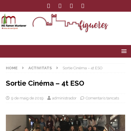
HOME
ACTIVITATS
Sortie Cinéma – 4t ESO
Sortie Cinéma – 4t ESO
9 de maig de 2019
administrador
Comentaris tancats