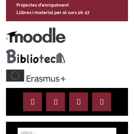
Projectes d’enriquiment
Llibres i material per al curs 26-27