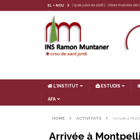
[ 9 de juliol de 2026 ]
Obres finalistes de
EL + NOU
[ 22 de juny de 2026 ]
Tria de matèria opt
[ 17 de juny de 2026 ]
Llibres de text 26-
[ 4 de juny de 2026 ]
Les cròniques del Cl
[ 17 de juliol de 2026 ]
Horari d’estiu
AC
L’INSTITUT
ESTUDIS
AFA
HOME
ACTIVITATS
Arrivée à Montp
Arrivée à Montpell