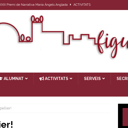
l XXIII Premi de Narrativa Maria Àngels Anglada
ACTIVITATS
ativa per a l’alumnat que el proper curs farà 1r d’ESO
ACTIVITATS
27
ACTIVITATS
ub de lectura: Passat, futur i… present
ACTIVITATS
TIVITATS
ALUMNAT
ACTIVITATS
SERVEIS
SECR
ellier!
ier!