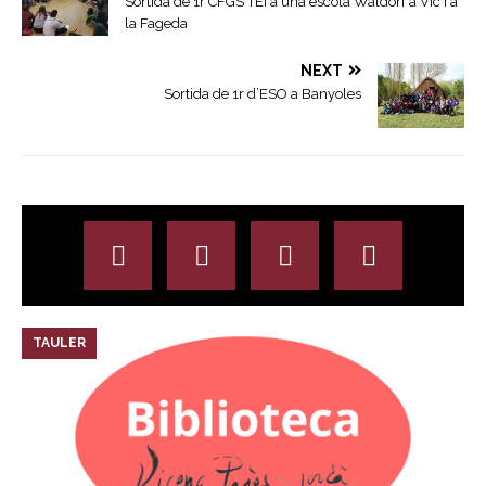
Sortida de 1r CFGS TEI a una escola Waldorf a Vic i a
la Fageda
NEXT
Sortida de 1r d’ESO a Banyoles
TAULER