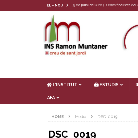
[ 9 de juliol de 2026 ]
Obres finalistes de
EL + NOU
[ 22 de juny de 2026 ]
Tria de matèria opt
[ 17 de juny de 2026 ]
Llibres de text 26-
[ 4 de juny de 2026 ]
Les cròniques del Cl
[ 17 de juliol de 2026 ]
Horari d’estiu
AC
L’INSTITUT
ESTUDIS
AFA
HOME
Media
DSC_0019
DSC_0019