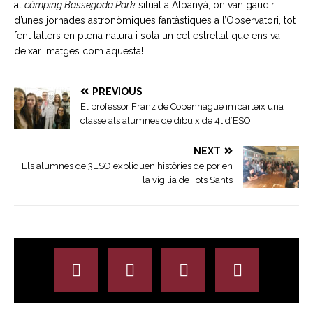
al
càmping
Bassegoda Park
situat a Albanyà, on van gaudir
d’unes jornades astronòmiques fantàstiques a l’Observatori, tot
fent tallers en plena natura i sota un cel estrellat que ens va
deixar imatges com aquesta!
PREVIOUS
El professor Franz de Copenhague imparteix una
classe als alumnes de dibuix de 4t d’ESO
NEXT
Els alumnes de 3ESO expliquen històries de por en
la vígilia de Tots Sants