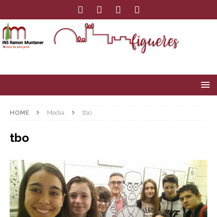
HOME
Media
tbo
tbo